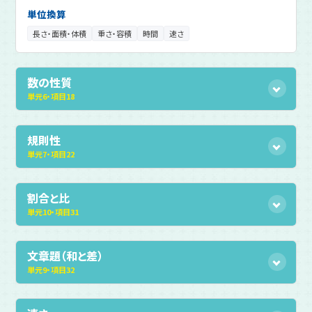
単位換算
長さ・面積・体積
重さ・容積
時間
速さ
数の性質
単元
6
・
項目
18
規則性
単元
7
・
項目
22
割合と比
単元
10
・
項目
31
文章題（和と差）
単元
9
・
項目
32