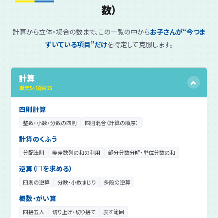
数）
計算から立体・場合の数まで、この一覧の中から
お子さんが“今つま
ずいている項目”だけ
を特定して克服します。
計算
単元
5
・
項目
15
四則計算
整数・小数・分数の四則
四則混合（計算の順序）
計算のくふう
分配法則
等差数列の和の利用
部分分数分解・単位分数の和
逆算（□を求める）
四則の逆算
分数・小数まじり
多段の逆算
概数・がい算
四捨五入
切り上げ・切り捨て
表す範囲