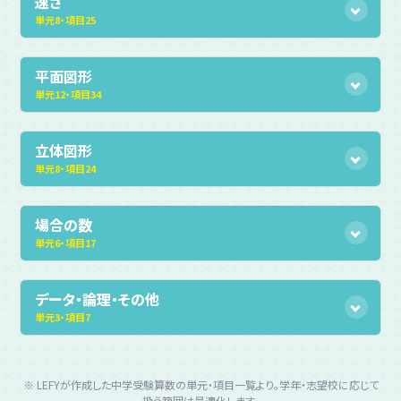
速さ
単元
8
・
項目
25
平面図形
単元
12
・
項目
34
立体図形
単元
8
・
項目
24
場合の数
単元
6
・
項目
17
データ・論理・その他
単元
3
・
項目
7
※ LEFYが作成した中学受験算数の単元・項目一覧より。学年・志望校に応じて
扱う範囲は最適化します。