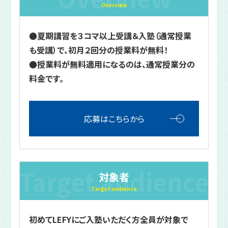
Overview
●夏期講習を３コマ以上受講＆入塾（通常授業
も受講）で、初月２回分の授業料が無料！
●授業料が無料適用になるのは、通常授業分の
料金です。
応募はこちらから
Target audience
対象者
Target audience
初めてLEFYにご入塾いただく方全員が対象で