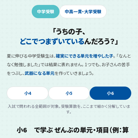
中学受験
中高一貫・大学受験
「うちの子、
どこでつまずいている
んだろう？」
夏に伸びる中学受験生は、
確実にできる単元を増やした子
。 「なんと
なく勉強しました」では結果に表れません。 1つでも、お子さんの苦手
をつぶし、
武器になる単元
を作っていきましょう。
小4
小5
小6
入試で問われる全範囲が対象。受験算数を、ここまで細かく分解していま
す。
小6
で学ぶ ぜんぶの単元・項目（例：算