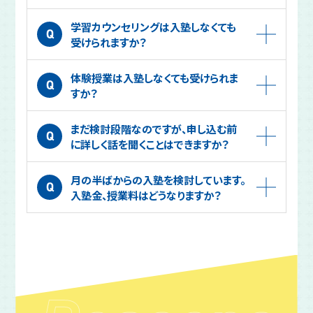
学習カウンセリングは入塾しなくても
そういった条件や制限はありません。キャンペーン
受けられますか？
期間内にキャンペーンにお申込みいただき、ご入
塾いただいた方全員が対象となります。
体験授業は入塾しなくても受けられま
受けられます。学習カウンセリングを受けていた
すか？
だいた後に、ご入塾をご検討ください。
まだ検討段階なのですが、申し込む前
受けられます。学習カウンセリング、体験授業を受
に詳しく話を聞くことはできますか？
けていただいた後に、ご入塾をご検討ください。
月の半ばからの入塾を検討しています。
可能です。ページ上部、下部の学習カウンセリング
入塾金、授業料はどうなりますか？
を申込むからお問い合わせください。学習カウン
セリング実施前にメールでご連絡さしあげますの
本キャンペーンが適用される場合は、入塾金は無
で、ご不明点、ご質問をお聞かせください。また、お
料となります。また、LEFYでは月初入塾のほか
電話（045-620-9150）でのご相談も承っていま
に、月半ばからの入塾が可能です。月半ば入塾の
す。
場合は初月の授業料が半額となります。授業料